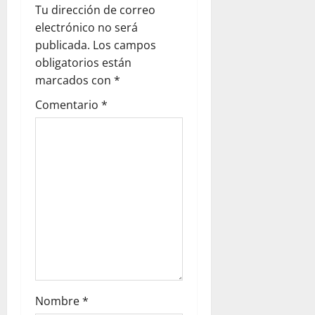
a
Tu dirección de correo
electrónico no será
c
publicada.
Los campos
obligatorios están
i
marcados con
*
ó
Comentario
*
n
d
e
e
n
t
Nombre
*
r