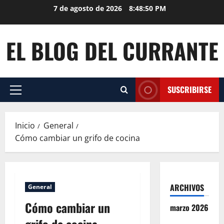
Saltar
7 de agosto de 2026
8:48:51 PM
al
contenido
EL BLOG DEL CURRANTE
SUSCRIBIRSE
Menú
principal
Inicio
General
Cómo cambiar un grifo de cocina
ARCHIVOS
General
Cómo cambiar un
marzo 2026