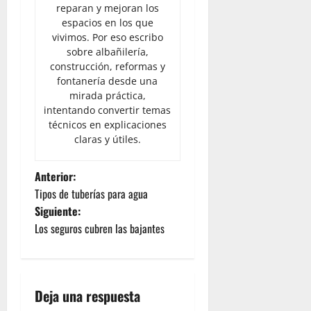
reparan y mejoran los
espacios en los que
vivimos. Por eso escribo
sobre albañilería,
construcción, reformas y
fontanería desde una
mirada práctica,
intentando convertir temas
técnicos en explicaciones
claras y útiles.
N
Anterior:
Tipos de tuberías para agua
a
Siguiente:
Los seguros cubren las bajantes
v
e
g
Deja una respuesta