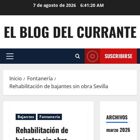
Saltar
7 de agosto de 2026
6:41:21 AM
al
contenido
EL BLOG DEL CURRANTE
SUSCRIBIRSE
Menú
principal
Inicio
Fontanería
Rehabilitación de bajantes sin obra Sevilla
ARCHIVOS
Bajantes
Fontanería
Rehabilitación de
marzo 2026