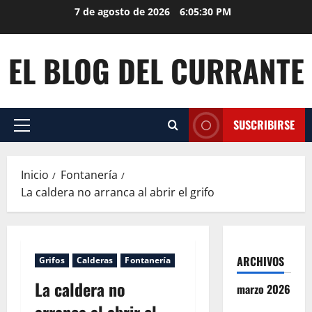
Saltar
7 de agosto de 2026
6:05:31 PM
al
contenido
EL BLOG DEL CURRANTE
SUSCRIBIRSE
Menú
principal
Inicio
Fontanería
La caldera no arranca al abrir el grifo
ARCHIVOS
Grifos
Calderas
Fontanería
La caldera no
marzo 2026