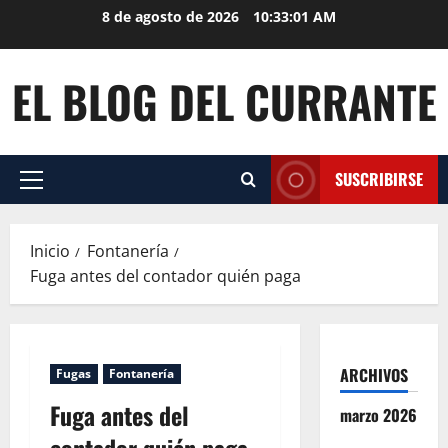
Saltar
8 de agosto de 2026
10:33:02 AM
al
contenido
EL BLOG DEL CURRANTE
SUSCRIBIRSE
Menú
principal
Inicio
Fontanería
Fuga antes del contador quién paga
ARCHIVOS
Fugas
Fontanería
Fuga antes del
marzo 2026