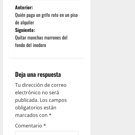
N
Anterior:
Quién paga un grifo roto en un piso
a
de alquiler
Siguiente:
v
Quitar manchas marrones del
e
fondo del inodoro
g
a
Deja una respuesta
c
Tu dirección de correo
electrónico no será
i
publicada.
Los campos
ó
obligatorios están
marcados con
*
n
Comentario
*