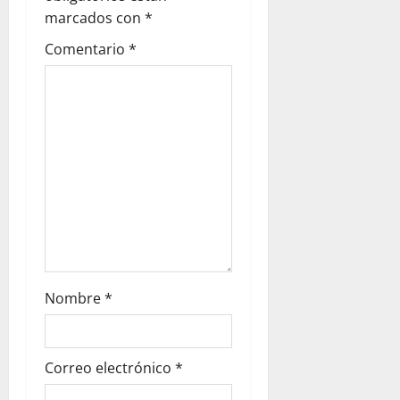
ó
marcados con
*
Comentario
*
n
d
e
e
n
t
r
Nombre
*
a
d
Correo electrónico
*