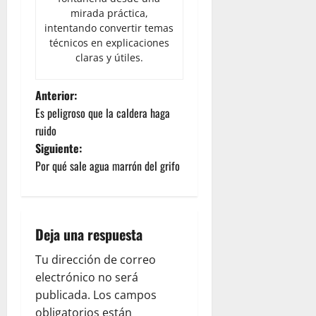
mirada práctica,
intentando convertir temas
técnicos en explicaciones
claras y útiles.
N
Anterior:
Es peligroso que la caldera haga
a
ruido
Siguiente:
v
Por qué sale agua marrón del grifo
e
g
Deja una respuesta
a
Tu dirección de correo
c
electrónico no será
publicada.
Los campos
i
obligatorios están