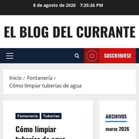
Saltar
8 de agosto de 2026
7:25:27 PM
al
contenido
EL BLOG DEL CURRANTE
SUSCRIBIRSE
Menú
principal
Inicio
Fontanería
Cómo limpiar tuberías de agua
ARCHIVOS
Fontanería
Tuberías
Cómo limpiar
marzo 2026