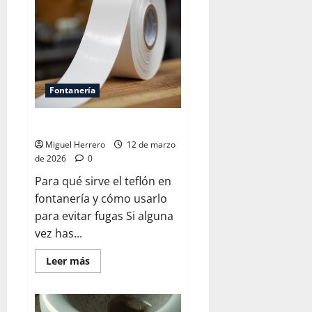
de
la
caldera
Fontanería
Para qué sirve el teflón
Miguel Herrero
12 de marzo
de 2026
0
Para qué sirve el teflón en
fontanería y cómo usarlo
para evitar fugas Si alguna
vez has...
Leer
Leer más
más
acerca
de
Para
qué