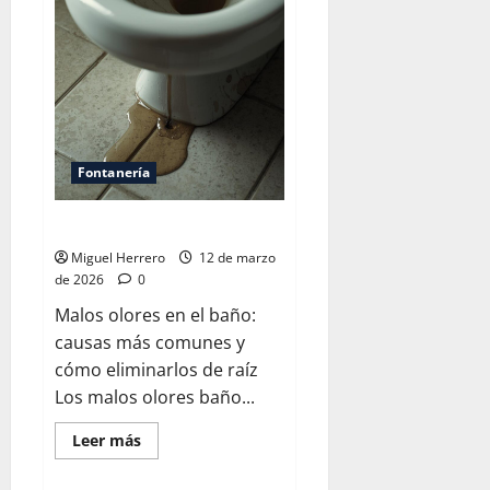
sirve
el
teflón
Fontanería
Malos olores en el baño
Miguel Herrero
12 de marzo
de 2026
0
Malos olores en el baño:
causas más comunes y
cómo eliminarlos de raíz
Los malos olores baño...
Leer
Leer más
más
acerca
de