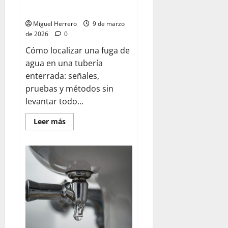
tubería enterrada
Miguel Herrero
9 de marzo
de 2026
0
Cómo localizar una fuga de
agua en una tubería
enterrada: señales,
pruebas y métodos sin
levantar todo...
Leer
Leer más
más
acerca
de
Localizar
fuga
de
agua
en
tubería
enterrada