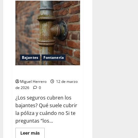
Malos
olores
en
el
baño
Bajantes
Fontanería
Los seguros cubren las bajantes
Miguel Herrero
12 de marzo
de 2026
0
¿Los seguros cubren los
bajantes? Qué suele cubrir
la póliza y cuándo no Si te
preguntas “los...
Leer
Leer más
más