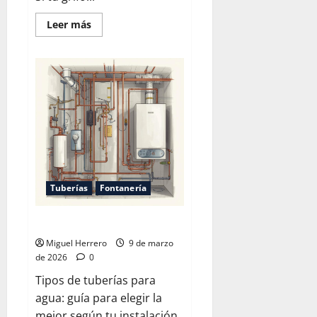
Leer
Leer más
más
acerca
de
Cómo
cambiar
un
grifo
de
cocina
Tuberías
Fontanería
Tipos de tuberías para agua
Miguel Herrero
9 de marzo
de 2026
0
Tipos de tuberías para
agua: guía para elegir la
mejor según tu instalación