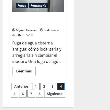
Fugas
Fontanería
Fuga de agua en cisterna
antigua
Miguel Herrero
9 de marzo
de 2026
0
Fuga de agua cisterna
antigua: cómo localizarla y
arreglarla sin cambiar el
inodoro Una fuga de agua...
Leer
Leer más
más
acerca
de
Paginación
Fuga
Anterior
1
2
3
4
de
agua
5
6
7
8
Siguiente
de
en
cisterna
antigua
entradas