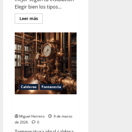
Elegir bien los tipos...
Leer
Leer más
más
acerca
de
Tipos
de
tuberías
para
agua
Calderas
Fontanería
Temperatura ideal caldera agua
sanitaria
Miguel Herrero
9 de marzo
de 2026
0
Temperatura ideal caldera