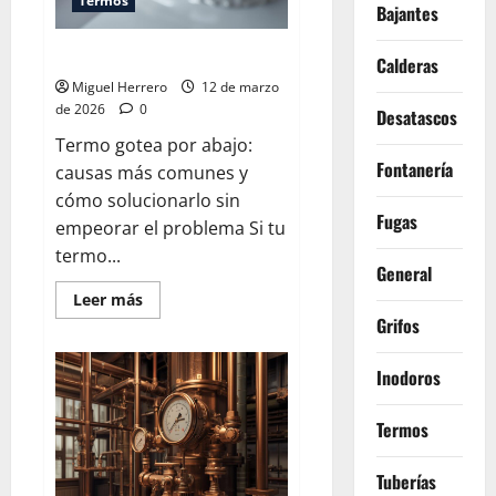
Termos
Bajantes
Termo gotea por abajo
Calderas
Miguel Herrero
12 de marzo
de 2026
0
Desatascos
Termo gotea por abajo:
Fontanería
causas más comunes y
cómo solucionarlo sin
Fugas
empeorar el problema Si tu
termo...
General
Leer
Leer más
más
Grifos
acerca
de
Termo
Inodoros
gotea
por
abajo
Termos
Tuberías