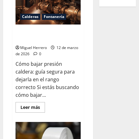
Calderas
Fontanería
Cómo bajar la presión de la
caldera
Miguel Herrero
12 de marzo
de 2026
0
Cómo bajar presión
caldera: guía segura para
dejarla en el rango
correcto Si estás buscando
cómo bajar...
Leer
Leer más
más
acerca
de
Cómo
bajar
la
presión