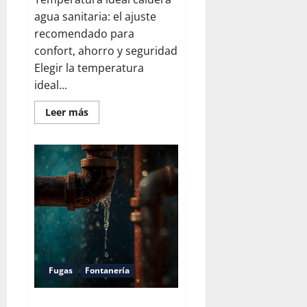
agua sanitaria: el ajuste
recomendado para
confort, ahorro y seguridad
Elegir la temperatura
ideal...
Leer
Leer más
más
acerca
de
Temperatura
ideal
caldera
agua
sanitaria
Fugas
Fontanería
Localizar fuga de agua en