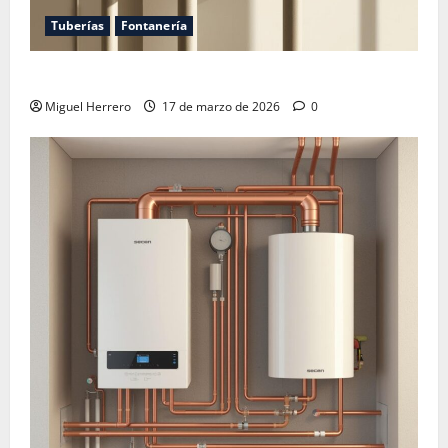
Tuberías
Fontanería
Las tuberías de mi vecino pasan por mi casa
Miguel Herrero
17 de marzo de 2026
0