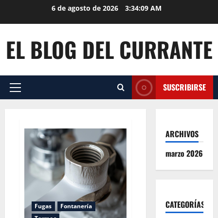
Saltar
6 de agosto de 2026
3:34:10 AM
al
contenido
EL BLOG DEL CURRANTE
SUSCRIBIRSE
Menú
principal
ARCHIVOS
marzo 2026
CATEGORÍAS
Fugas
Fontanería