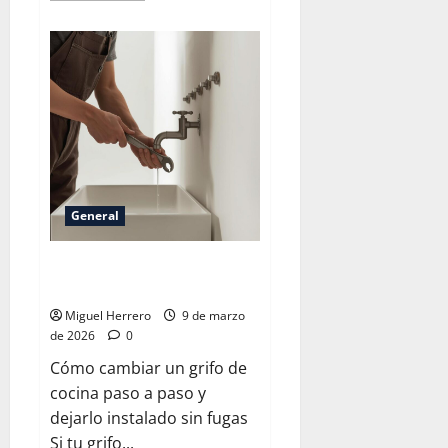
acerca
de
Los
seguros
cubren
las
bajantes
General
Cómo cambiar un grifo de
cocina
Miguel Herrero
9 de marzo
de 2026
0
Cómo cambiar un grifo de
cocina paso a paso y
dejarlo instalado sin fugas
Si tu grifo...