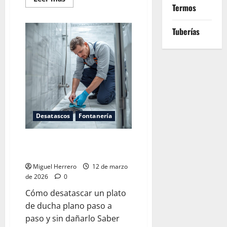
más
Termos
acerca
de
Desatascar
Tuberías
una
tubería
muy
obstruida
Desatascos
Fontanería
Desatascar un plato de ducha
plano
Miguel Herrero
12 de marzo
de 2026
0
Cómo desatascar un plato
de ducha plano paso a
paso y sin dañarlo Saber