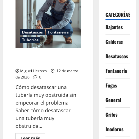
CATEGORÍAS
Bajantes
Desatascos
Fontanería
Tuberías
Calderas
Desatascar una tubería muy
Desatascos
obstruida
Fontanería
Miguel Herrero
12 de marzo
de 2026
0
Fugas
Cómo desatascar una
tubería muy obstruida sin
General
empeorar el problema
Saber cómo desatascar
Grifos
una tubería muy
obstruida...
Inodoros
Leer
Leer más