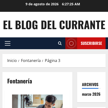
Saltar
9 de agosto de 2026
6:27:26 AM
al
contenido
EL BLOG DEL CURRANTE
SUSCRIBIRSE
Menú
principal
Inicio
Fontanería
Página 3
Fontanería
ARCHIVOS
marzo 2026