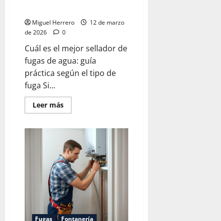
Mejor sellador de fugas de agua
Miguel Herrero
12 de marzo
de 2026
0
Cuál es el mejor sellador de
fugas de agua: guía
práctica según el tipo de
fuga Si...
Leer
Leer más
más
acerca
de
Mejor
sellador
de
fugas
de
agua
Fugas
Fontanería