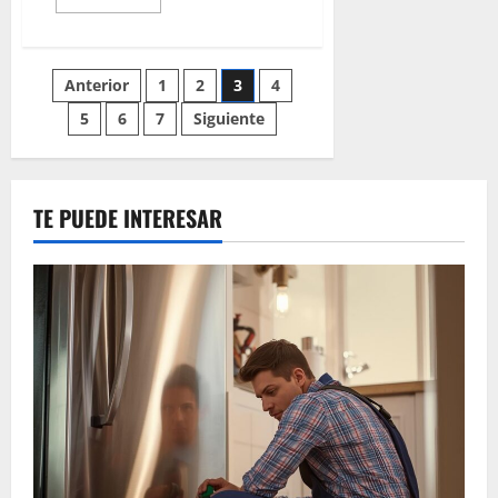
más
acerca
de
Reparar
tuberías
Paginación
Anterior
1
2
3
4
sin
obras
5
6
7
Siguiente
de
entradas
TE PUEDE INTERESAR