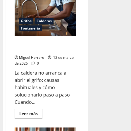
Grifos
Calderas
Fontanería
La caldera no arranca al abrir el
grifo
Miguel Herrero
12 de marzo
de 2026
0
La caldera no arranca al
abrir el grifo: causas
habituales y cómo
solucionarlo paso a paso
Cuando...
Leer
Leer más
más
acerca
de
La