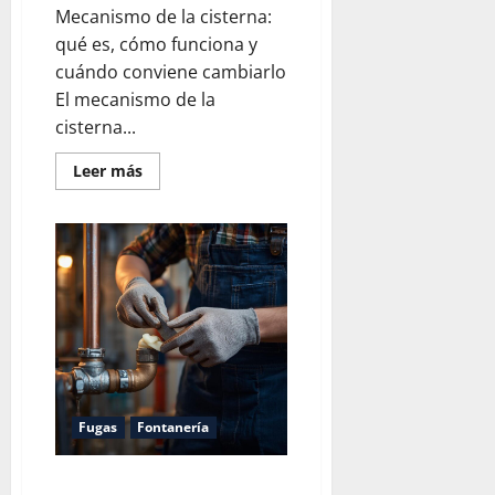
Mecanismo de la cisterna:
qué es, cómo funciona y
cuándo conviene cambiarlo
El mecanismo de la
cisterna...
Leer
Leer más
más
acerca
de
Mecanismo
de
la
cisterna
Fugas
Fontanería
Masilla para tapar fugas de agua