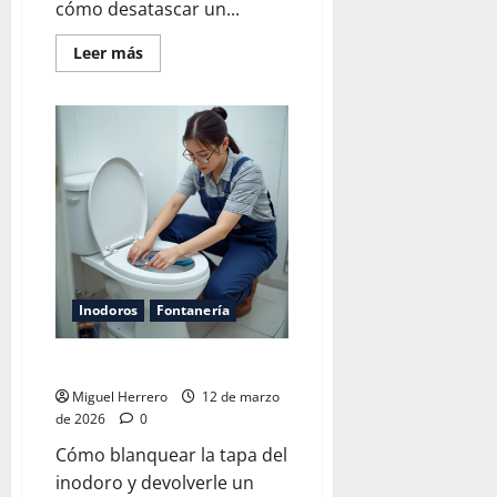
cómo desatascar un...
Leer
Leer más
más
acerca
de
Desatascar
un
plato
de
ducha
plano
Inodoros
Fontanería
Blanquear la tapa del inodoro
Miguel Herrero
12 de marzo
de 2026
0
Cómo blanquear la tapa del
inodoro y devolverle un