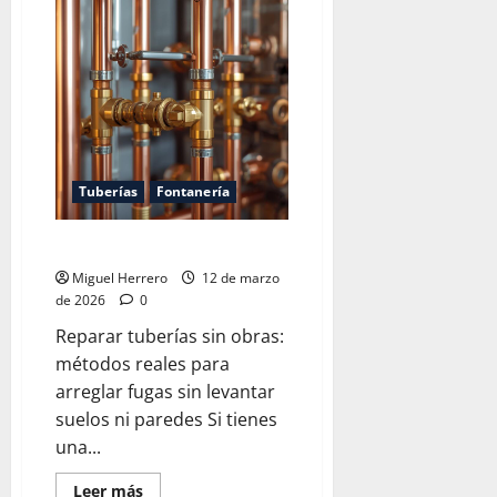
caldera
no
arranca
al
abrir
el
grifo
Tuberías
Fontanería
Reparar tuberías sin obras
Miguel Herrero
12 de marzo
de 2026
0
Reparar tuberías sin obras:
métodos reales para
arreglar fugas sin levantar
suelos ni paredes Si tienes
una...
Leer
Leer más