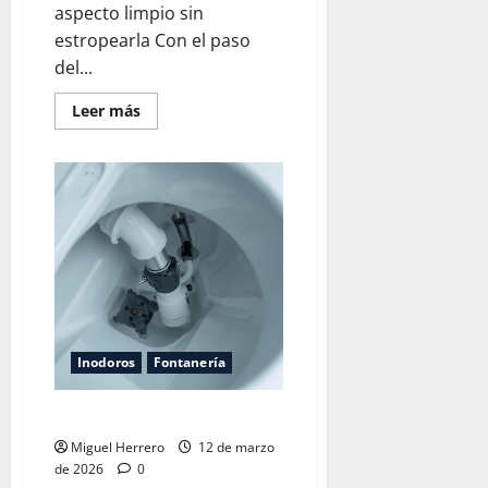
aspecto limpio sin
estropearla Con el paso
del...
Leer
Leer más
más
acerca
de
Blanquear
la
tapa
del
inodoro
Inodoros
Fontanería
Mecanismo de la cisterna
Miguel Herrero
12 de marzo
de 2026
0