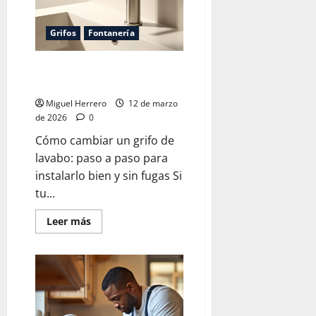
Grifos
Fontanería
Cómo cambiar un grifo de
lavabo
Miguel Herrero
12 de marzo
de 2026
0
Cómo cambiar un grifo de
lavabo: paso a paso para
instalarlo bien y sin fugas Si
tu...
Leer
Leer más
más
acerca
de
Cómo
cambiar
un
grifo
de
lavabo