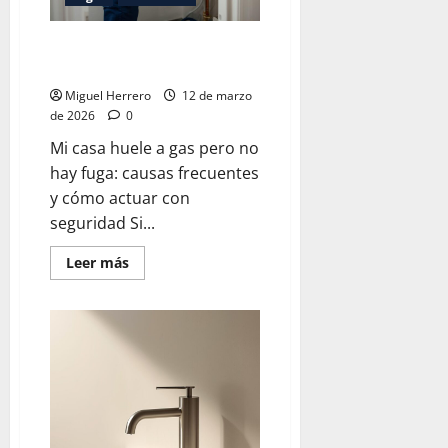
Mi casa huele a gas pero no hay
fuga
Miguel Herrero
12 de marzo
de 2026
0
Mi casa huele a gas pero no
hay fuga: causas frecuentes
y cómo actuar con
seguridad Si...
Leer
Leer más
más
acerca
de
Mi
casa
huele
a
gas
pero
no
hay
fuga