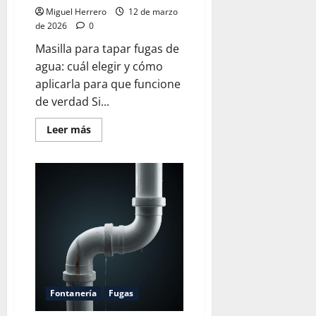
Miguel Herrero
12 de marzo
de 2026
0
Masilla para tapar fugas de
agua: cuál elegir y cómo
aplicarla para que funcione
de verdad Si...
Leer
Leer más
más
acerca
de
Masilla
para
tapar
fugas
de
agua
Fontanería
Fugas